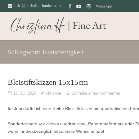
Direkt
info@christina-hanke.com
WhatsApp
zum
Inhalt
Schlagwort:
Kunstfertigkeit
Bleistiftskizzen 15x15cm
17. Juli 2024
chkoppe
Schreibe einen Kommentar
Im Juni durfte ich eine Reihe Bleistiftskizzen im quadratischen F
Sonderformate wie dieses quadratische, Panoramaformate oder Z
wenn ihr diesbezüglich besondere Wünsche habt.