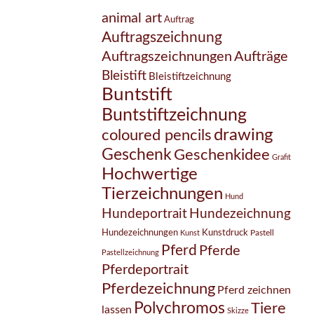
animal art
Auftrag
Auftragszeichnung
Auftragszeichnungen
Aufträge
Bleistift
Bleistiftzeichnung
Buntstift
Buntstiftzeichnung
drawing
coloured pencils
Geschenk
Geschenkidee
Grafit
Hochwertige
Tierzeichnungen
Hund
Hundezeichnung
Hundeportrait
Hundezeichnungen
Kunstdruck
Pastell
Kunst
Pferd
Pferde
Pastellzeichnung
Pferdeportrait
Pferdezeichnung
Pferd zeichnen
Polychromos
Tiere
lassen
Skizze