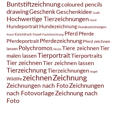
Buntstiftzeichnung
coloured pencils
drawing
Geschenk
Geschenkidee
Grafit
Hochwertige Tierzeichnungen
Hund
Hundezeichnung
Hundeportrait
Hundezeichnungen
Pferd
Pferde
Kunstdruck
Pastell
Kunst
Pastellzeichnung
Pferdezeichnung
Pferdeportrait
Pferd zeichnen
Polychromos
Tiere zeichnen
Tier
lassen
Skizze
Tierportrait
Tierportraits
malen lassen
Tier zeichnen
Tier zeichnen lassen
Tierzeichnung
Tierzeichnungen
Vogel
Zeichnung
zeichnen
Wildlife
Zeichnungen nach Foto
Zeichnungen
Zeichnung nach
nach Fotovorlage
Foto