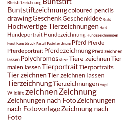
Buntstift
Bleistiftzeichnung
Buntstiftzeichnung
coloured pencils
drawing
Geschenk
Geschenkidee
Grafit
Hochwertige Tierzeichnungen
Hund
Hundezeichnung
Hundeportrait
Hundezeichnungen
Pferd
Pferde
Kunstdruck
Pastell
Kunst
Pastellzeichnung
Pferdezeichnung
Pferdeportrait
Pferd zeichnen
Polychromos
Tiere zeichnen
Tier
lassen
Skizze
Tierportrait
Tierportraits
malen lassen
Tier zeichnen
Tier zeichnen lassen
Tierzeichnung
Tierzeichnungen
Vogel
Zeichnung
zeichnen
Wildlife
Zeichnungen nach Foto
Zeichnungen
Zeichnung nach
nach Fotovorlage
Foto