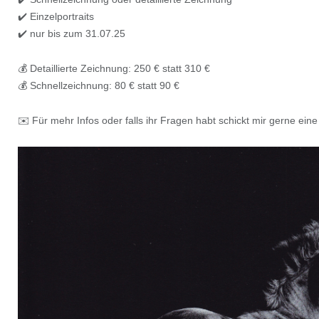
✔️ Einzelportraits
✔️ nur bis zum 31.07.25
💰 Detaillierte Zeichnung: 250 € statt 310 €
💰 Schnellzeichnung: 80 € statt 90 €
✉️ Für mehr Infos oder falls ihr Fragen habt schickt mir gerne ein