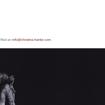
e Mail an
info@christina-hanke.com
.