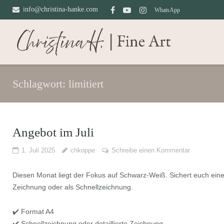
Direkt
info@christina-hanke.com
WhatsApp
zum
Inhalt
Schlagwort:
limitiert
Angebot im Juli
1. Juli 2025
chkoppe
Schreibe einen Kommentar
Diesen Monat liegt der Fokus auf Schwarz-Weiß. Sichert euch einen
Zeichnung oder als Schnellzeichnung.
✔️ Format A4
✔️ Schnellzeichnung oder detaillierte Zeichnung