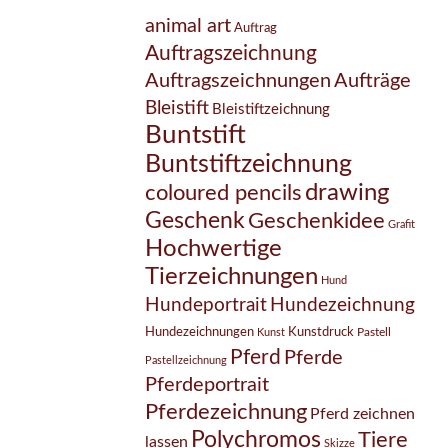
animal art
Auftrag
Auftragszeichnung
Auftragszeichnungen
Aufträge
Bleistift
Bleistiftzeichnung
Buntstift
Buntstiftzeichnung
drawing
coloured pencils
Geschenk
Geschenkidee
Grafit
Hochwertige
Tierzeichnungen
Hund
Hundezeichnung
Hundeportrait
Hundezeichnungen
Kunstdruck
Pastell
Kunst
Pferd
Pferde
Pastellzeichnung
Pferdeportrait
Pferdezeichnung
Pferd zeichnen
Polychromos
Tiere
lassen
Skizze