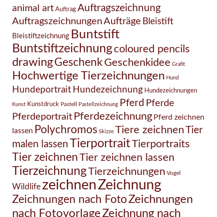
Auftragszeichnung
animal art
Auftrag
Auftragszeichnungen
Aufträge
Bleistift
Buntstift
Bleistiftzeichnung
Buntstiftzeichnung
coloured pencils
drawing
Geschenk
Geschenkidee
Grafit
Hochwertige Tierzeichnungen
Hund
Hundezeichnung
Hundeportrait
Hundezeichnungen
Pferd
Pferde
Kunstdruck
Pastell
Kunst
Pastellzeichnung
Pferdezeichnung
Pferdeportrait
Pferd zeichnen
Polychromos
Tiere zeichnen
Tier
lassen
Skizze
Tierportrait
Tierportraits
malen lassen
Tier zeichnen
Tier zeichnen lassen
Tierzeichnung
Tierzeichnungen
Vogel
Zeichnung
zeichnen
Wildlife
Zeichnungen nach Foto
Zeichnungen
Zeichnung nach
nach Fotovorlage