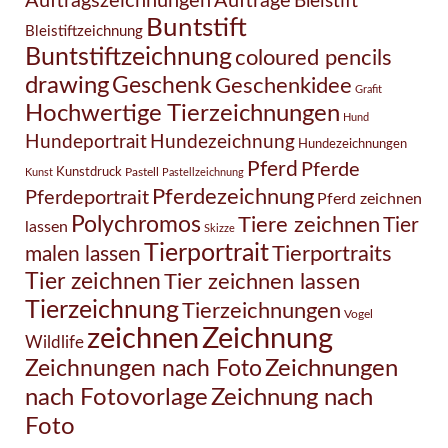
Auftragszeichnungen
Aufträge
Bleistift
Buntstift
Bleistiftzeichnung
Buntstiftzeichnung
coloured pencils
drawing
Geschenk
Geschenkidee
Grafit
Hochwertige Tierzeichnungen
Hund
Hundezeichnung
Hundeportrait
Hundezeichnungen
Pferd
Pferde
Kunstdruck
Pastell
Kunst
Pastellzeichnung
Pferdezeichnung
Pferdeportrait
Pferd zeichnen
Polychromos
Tiere zeichnen
Tier
lassen
Skizze
Tierportrait
Tierportraits
malen lassen
Tier zeichnen
Tier zeichnen lassen
Tierzeichnung
Tierzeichnungen
Vogel
Zeichnung
zeichnen
Wildlife
Zeichnungen nach Foto
Zeichnungen
Zeichnung nach
nach Fotovorlage
Foto