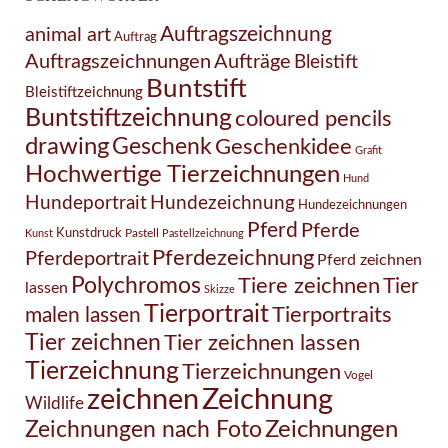
Auftragszeichnung
animal art
Auftrag
Auftragszeichnungen
Aufträge
Bleistift
Buntstift
Bleistiftzeichnung
Buntstiftzeichnung
coloured pencils
drawing
Geschenk
Geschenkidee
Grafit
Hochwertige Tierzeichnungen
Hund
Hundezeichnung
Hundeportrait
Hundezeichnungen
Pferd
Pferde
Kunstdruck
Pastell
Kunst
Pastellzeichnung
Pferdezeichnung
Pferdeportrait
Pferd zeichnen
Polychromos
Tiere zeichnen
Tier
lassen
Skizze
Tierportrait
Tierportraits
malen lassen
Tier zeichnen
Tier zeichnen lassen
Tierzeichnung
Tierzeichnungen
Vogel
Zeichnung
zeichnen
Wildlife
Zeichnungen nach Foto
Zeichnungen