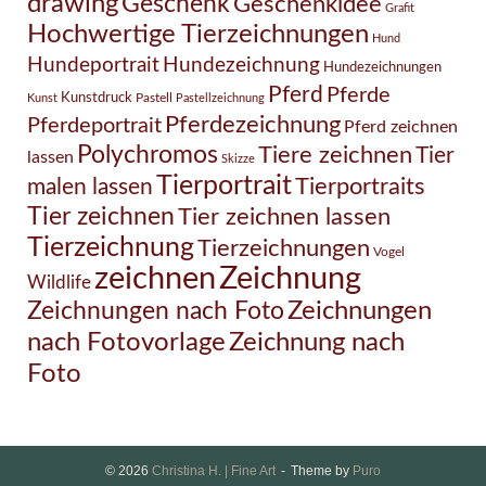
drawing
Geschenk
Geschenkidee
Grafit
Hochwertige Tierzeichnungen
Hund
Hundezeichnung
Hundeportrait
Hundezeichnungen
Pferd
Pferde
Kunstdruck
Pastell
Kunst
Pastellzeichnung
Pferdezeichnung
Pferdeportrait
Pferd zeichnen
Polychromos
Tiere zeichnen
Tier
lassen
Skizze
Tierportrait
Tierportraits
malen lassen
Tier zeichnen
Tier zeichnen lassen
Tierzeichnung
Tierzeichnungen
Vogel
Zeichnung
zeichnen
Wildlife
Zeichnungen nach Foto
Zeichnungen
Zeichnung nach
nach Fotovorlage
Foto
© 2026
Christina H. | Fine Art
Theme by
Puro