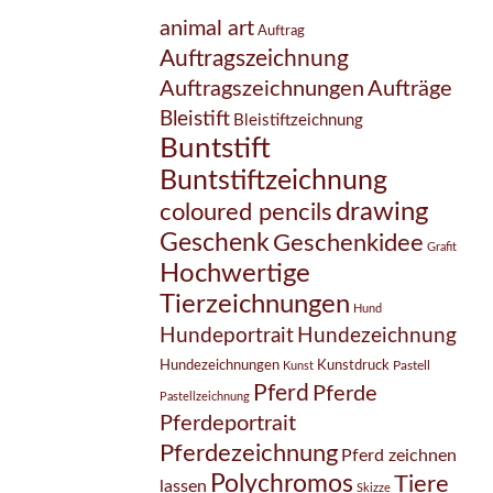
animal art
Auftrag
Auftragszeichnung
Auftragszeichnungen
Aufträge
Bleistift
Bleistiftzeichnung
Buntstift
Buntstiftzeichnung
drawing
coloured pencils
Geschenk
Geschenkidee
Grafit
Hochwertige
Tierzeichnungen
Hund
Hundezeichnung
Hundeportrait
Hundezeichnungen
Kunstdruck
Pastell
Kunst
Pferd
Pferde
Pastellzeichnung
Pferdeportrait
Pferdezeichnung
Pferd zeichnen
Polychromos
Tiere
lassen
Skizze