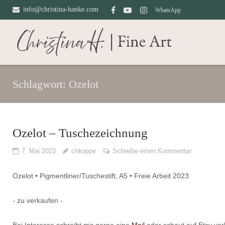
Direkt
info@christina-hanke.com
WhatsApp
zum
Inhalt
Schlagwort:
Ozelot
Ozelot – Tuschezeichnung
7. Mai 2023
chkoppe
Schreibe einen Kommentar
Ozelot • Pigmentliner/Tuschestift, A5 • Freie Arbeit 2023
- zu verkaufen -
Bei Interesse schreibt mir gerne eine
Mail
oder schaut auf Etsy vor