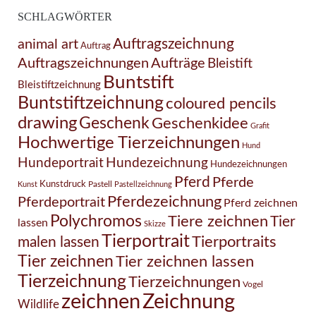
SCHLAGWÖRTER
Auftragszeichnung
animal art
Auftrag
Auftragszeichnungen
Aufträge
Bleistift
Buntstift
Bleistiftzeichnung
Buntstiftzeichnung
coloured pencils
drawing
Geschenk
Geschenkidee
Grafit
Hochwertige Tierzeichnungen
Hund
Hundezeichnung
Hundeportrait
Hundezeichnungen
Pferd
Pferde
Kunstdruck
Pastell
Kunst
Pastellzeichnung
Pferdezeichnung
Pferdeportrait
Pferd zeichnen
Polychromos
Tiere zeichnen
Tier
lassen
Skizze
Tierportrait
Tierportraits
malen lassen
Tier zeichnen
Tier zeichnen lassen
Tierzeichnung
Tierzeichnungen
Vogel
Zeichnung
zeichnen
Wildlife