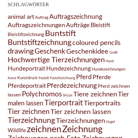
SCHLAGWÖRTER
Auftragszeichnung
animal art
Auftrag
Auftragszeichnungen
Aufträge
Bleistift
Buntstift
Bleistiftzeichnung
Buntstiftzeichnung
coloured pencils
drawing
Geschenk
Geschenkidee
Grafit
Hochwertige Tierzeichnungen
Hund
Hundezeichnung
Hundeportrait
Hundezeichnungen
Pferd
Pferde
Kunstdruck
Pastell
Kunst
Pastellzeichnung
Pferdezeichnung
Pferdeportrait
Pferd zeichnen
Polychromos
Tiere zeichnen
Tier
lassen
Skizze
Tierportrait
Tierportraits
malen lassen
Tier zeichnen
Tier zeichnen lassen
Tierzeichnung
Tierzeichnungen
Vogel
Zeichnung
zeichnen
Wildlife