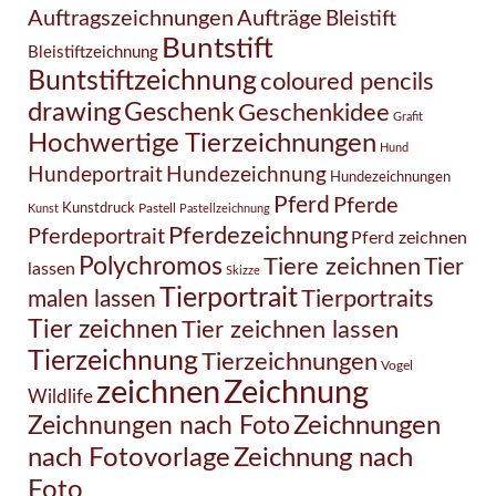
Auftragszeichnungen
Aufträge
Bleistift
Buntstift
Bleistiftzeichnung
Buntstiftzeichnung
coloured pencils
drawing
Geschenk
Geschenkidee
Grafit
Hochwertige Tierzeichnungen
Hund
Hundezeichnung
Hundeportrait
Hundezeichnungen
Pferd
Pferde
Kunstdruck
Pastell
Kunst
Pastellzeichnung
Pferdezeichnung
Pferdeportrait
Pferd zeichnen
Polychromos
Tiere zeichnen
Tier
lassen
Skizze
Tierportrait
Tierportraits
malen lassen
Tier zeichnen
Tier zeichnen lassen
Tierzeichnung
Tierzeichnungen
Vogel
Zeichnung
zeichnen
Wildlife
Zeichnungen nach Foto
Zeichnungen
Zeichnung nach
nach Fotovorlage
Foto