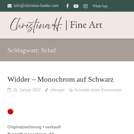
Direkt
info@christina-hanke.com
WhatsApp
zum
Inhalt
Schlagwort:
Schaf
Widder – Monochrom auf Schwarz
15. Januar 2022
chkoppe
Schreibe einen Kommentar
Originalzeichnung • verkauft
Buntstift monochrom, A3