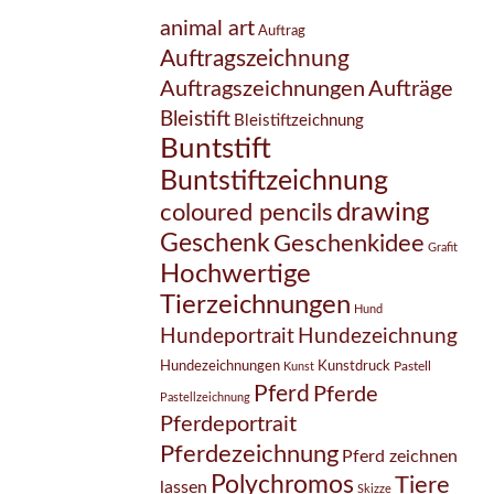
animal art
Auftrag
Auftragszeichnung
Auftragszeichnungen
Aufträge
Bleistift
Bleistiftzeichnung
Buntstift
Buntstiftzeichnung
drawing
coloured pencils
Geschenk
Geschenkidee
Grafit
Hochwertige
Tierzeichnungen
Hund
Hundezeichnung
Hundeportrait
Hundezeichnungen
Kunstdruck
Pastell
Kunst
Pferd
Pferde
Pastellzeichnung
Pferdeportrait
Pferdezeichnung
Pferd zeichnen
Polychromos
Tiere
lassen
Skizze