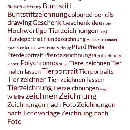
Buntstift
Bleistiftzeichnung
Buntstiftzeichnung
coloured pencils
drawing
Geschenk
Geschenkidee
Grafit
Hochwertige Tierzeichnungen
Hund
Hundezeichnung
Hundeportrait
Hundezeichnungen
Pferd
Pferde
Kunstdruck
Pastell
Kunst
Pastellzeichnung
Pferdezeichnung
Pferdeportrait
Pferd zeichnen
Polychromos
Tiere zeichnen
Tier
lassen
Skizze
Tierportrait
Tierportraits
malen lassen
Tier zeichnen
Tier zeichnen lassen
Tierzeichnung
Tierzeichnungen
Vogel
Zeichnung
zeichnen
Wildlife
Zeichnungen nach Foto
Zeichnungen
Zeichnung nach
nach Fotovorlage
Foto