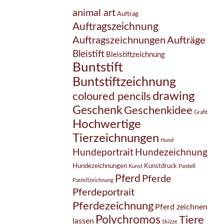
animal art
Auftrag
Auftragszeichnung
Auftragszeichnungen
Aufträge
Bleistift
Bleistiftzeichnung
Buntstift
Buntstiftzeichnung
drawing
coloured pencils
Geschenk
Geschenkidee
Grafit
Hochwertige
Tierzeichnungen
Hund
Hundezeichnung
Hundeportrait
Hundezeichnungen
Kunstdruck
Pastell
Kunst
Pferd
Pferde
Pastellzeichnung
Pferdeportrait
Pferdezeichnung
Pferd zeichnen
Polychromos
Tiere
lassen
Skizze