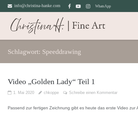
Direkt
info@christina-hanke.com
WhatsApp
zum
Inhalt
Schlagwort:
Speeddrawing
Video „Golden Lady“ Teil 1
1. Mai 2020
chkoppe
Schreibe einen Kommentar
Passend zur fertigen Zeichnung gibt es heute das erste Video zur 