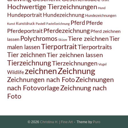
Grafit
Hochwertige Tierzeichnungen
Hund
Hundezeichnung
Hundeportrait
Hundezeichnungen
Pferd
Pferde
Kunstdruck
Pastell
Kunst
Pastellzeichnung
Pferdezeichnung
Pferdeportrait
Pferd zeichnen
Polychromos
Tiere zeichnen
Tier
lassen
Skizze
Tierportrait
Tierportraits
malen lassen
Tier zeichnen
Tier zeichnen lassen
Tierzeichnung
Tierzeichnungen
Vogel
Zeichnung
zeichnen
Wildlife
Zeichnungen nach Foto
Zeichnungen
Zeichnung nach
nach Fotovorlage
Foto
© 2026
Christina H. | Fine Art
Theme by
Puro