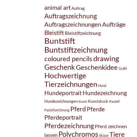
animal art
Auftrag
Auftragszeichnung
Auftragszeichnungen
Aufträge
Bleistift
Bleistiftzeichnung
Buntstift
Buntstiftzeichnung
drawing
coloured pencils
Geschenk
Geschenkidee
Grafit
Hochwertige
Tierzeichnungen
Hund
Hundezeichnung
Hundeportrait
Hundezeichnungen
Kunstdruck
Pastell
Kunst
Pferd
Pferde
Pastellzeichnung
Pferdeportrait
Pferdezeichnung
Pferd zeichnen
Polychromos
Tiere
lassen
Skizze