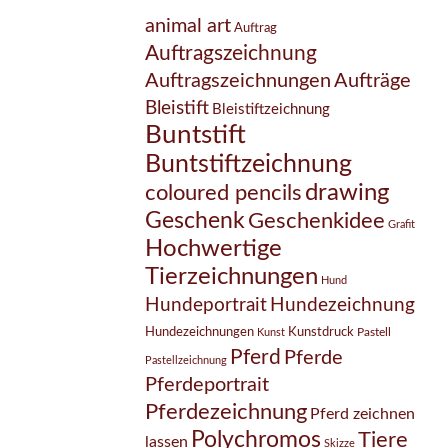
animal art
Auftrag
Auftragszeichnung
Auftragszeichnungen
Aufträge
Bleistift
Bleistiftzeichnung
Buntstift
Buntstiftzeichnung
drawing
coloured pencils
Geschenk
Geschenkidee
Grafit
Hochwertige
Tierzeichnungen
Hund
Hundezeichnung
Hundeportrait
Hundezeichnungen
Kunstdruck
Pastell
Kunst
Pferd
Pferde
Pastellzeichnung
Pferdeportrait
Pferdezeichnung
Pferd zeichnen
Polychromos
Tiere
lassen
Skizze