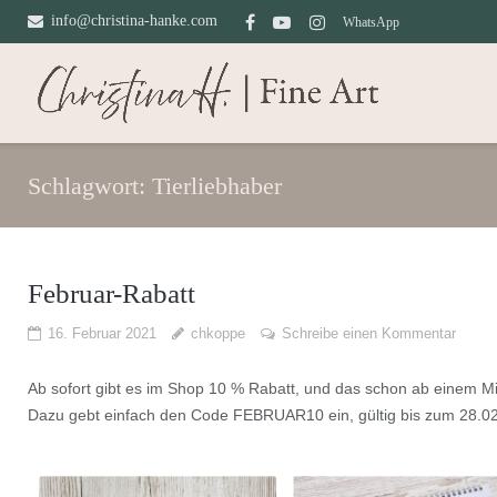
Direkt
info@christina-hanke.com
WhatsApp
zum
Inhalt
Schlagwort:
Tierliebhaber
Februar-Rabatt
16. Februar 2021
chkoppe
Schreibe einen Kommentar
Ab sofort gibt es im Shop 10 % Rabatt, und das schon ab einem Mi
Dazu gebt einfach den Code FEBRUAR10 ein, gültig bis zum 28.0