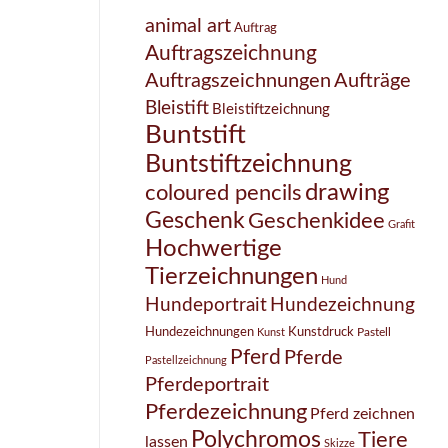
animal art
Auftrag
Auftragszeichnung
Auftragszeichnungen
Aufträge
Bleistift
Bleistiftzeichnung
Buntstift
Buntstiftzeichnung
drawing
coloured pencils
Geschenk
Geschenkidee
Grafit
Hochwertige
Tierzeichnungen
Hund
Hundezeichnung
Hundeportrait
Hundezeichnungen
Kunstdruck
Pastell
Kunst
Pferd
Pferde
Pastellzeichnung
Pferdeportrait
Pferdezeichnung
Pferd zeichnen
Polychromos
Tiere
lassen
Skizze