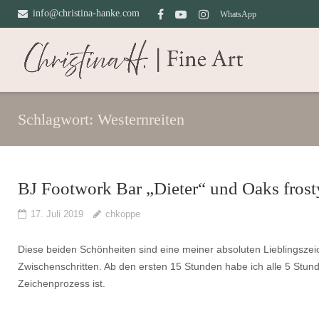
Direkt
info@christina-hanke.com
WhatsApp
zum
Inhalt
Schlagwort:
Westernreiten
BJ Footwork Bar „Dieter“ und Oaks frost
17. Juli 2019
chkoppe
Diese beiden Schönheiten sind eine meiner absoluten Lieblingszeic
Zwischenschritten. Ab den ersten 15 Stunden habe ich alle 5 Stun
Zeichenprozess ist.