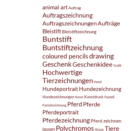
animal art
Auftrag
Auftragszeichnung
Auftragszeichnungen
Aufträge
Bleistift
Bleistiftzeichnung
Buntstift
Buntstiftzeichnung
drawing
coloured pencils
Geschenk
Geschenkidee
Grafit
Hochwertige
Tierzeichnungen
Hund
Hundezeichnung
Hundeportrait
Hundezeichnungen
Kunstdruck
Pastell
Kunst
Pferd
Pferde
Pastellzeichnung
Pferdeportrait
Pferdezeichnung
Pferd zeichnen
Polychromos
Tiere
lassen
Skizze