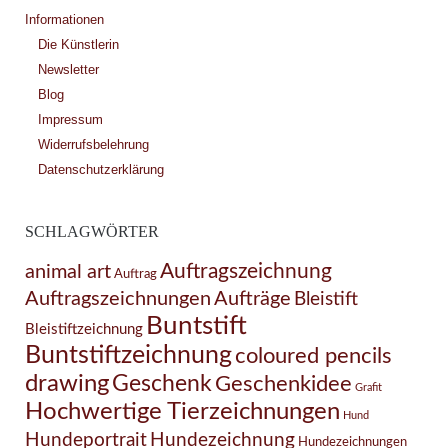
Informationen
Die Künstlerin
Newsletter
Blog
Impressum
Widerrufsbelehrung
Datenschutzerklärung
SCHLAGWÖRTER
Auftragszeichnung
animal art
Auftrag
Auftragszeichnungen
Aufträge
Bleistift
Buntstift
Bleistiftzeichnung
Buntstiftzeichnung
coloured pencils
drawing
Geschenk
Geschenkidee
Grafit
Hochwertige Tierzeichnungen
Hund
Hundezeichnung
Hundeportrait
Hundezeichnungen