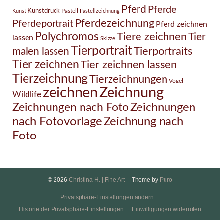
Pferd
Pferde
Kunstdruck
Pastell
Kunst
Pastellzeichnung
Pferdezeichnung
Pferdeportrait
Pferd zeichnen
Polychromos
Tiere zeichnen
Tier
lassen
Skizze
Tierportrait
Tierportraits
malen lassen
Tier zeichnen
Tier zeichnen lassen
Tierzeichnung
Tierzeichnungen
Vogel
Zeichnung
zeichnen
Wildlife
Zeichnungen nach Foto
Zeichnungen
Zeichnung nach
nach Fotovorlage
Foto
© 2026
Christina H. | Fine Art
Theme by
Puro
Privatsphäre-Einstellungen ändern
Historie der Privatsphäre-Einstellungen
Einwilligungen widerrufen