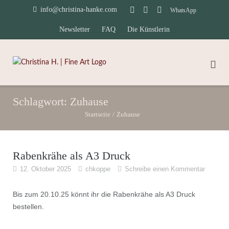
Direkt
info@christina-hanke.com
WhatsApp
zum
Newsletter
FAQ
Die Künstlerin
Inhalt
Schlagwort:
Zuhause
Startseite
/
Zuhause
Rabenkrähe als A3 Druck
12. Oktober 2025
chkoppe
Schreibe einen Kommentar
Bis zum 20.10.25 könnt ihr die Rabenkrähe als A3 Druck
bestellen.