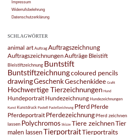
Impressum
Widerrufsbelehrung
Datenschutzerklärung
SCHLAGWÖRTER
Auftragszeichnung
animal art
Auftrag
Auftragszeichnungen
Aufträge
Bleistift
Buntstift
Bleistiftzeichnung
Buntstiftzeichnung
coloured pencils
drawing
Geschenk
Geschenkidee
Grafit
Hochwertige Tierzeichnungen
Hund
Hundezeichnung
Hundeportrait
Hundezeichnungen
Pferd
Pferde
Kunstdruck
Pastell
Kunst
Pastellzeichnung
Pferdezeichnung
Pferdeportrait
Pferd zeichnen
Polychromos
Tiere zeichnen
Tier
lassen
Skizze
Tierportrait
Tierportraits
malen lassen