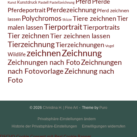
Pferd
Pferde
Kunstdruck
Pastell
Kunst
Pastellzeichnung
Pferdezeichnung
Pferdeportrait
Pferd zeichnen
Polychromos
Tiere zeichnen
Tier
lassen
Skizze
Tierportrait
Tierportraits
malen lassen
Tier zeichnen
Tier zeichnen lassen
Tierzeichnung
Tierzeichnungen
Vogel
Zeichnung
zeichnen
Wildlife
Zeichnungen nach Foto
Zeichnungen
Zeichnung nach
nach Fotovorlage
Foto
© 2026
Christina H. | Fine Art
Theme by
Puro
Privatsphäre-Einstellungen ändern
Historie der Privatsphäre-Einstellungen
Einwilligungen widerrufen
DSGVO Cookie Consent mit Real Cookie Banner