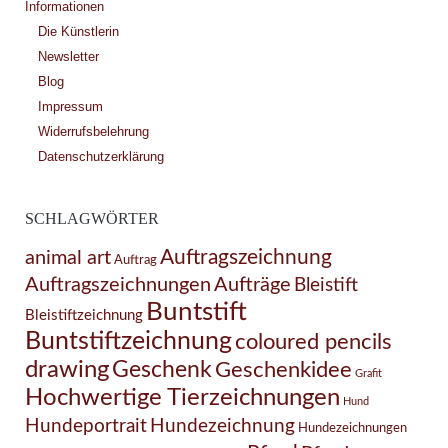
Informationen
Die Künstlerin
Newsletter
Blog
Impressum
Widerrufsbelehrung
Datenschutzerklärung
SCHLAGWÖRTER
Auftragszeichnung
animal art
Auftrag
Auftragszeichnungen
Aufträge
Bleistift
Buntstift
Bleistiftzeichnung
Buntstiftzeichnung
coloured pencils
drawing
Geschenk
Geschenkidee
Grafit
Hochwertige Tierzeichnungen
Hund
Hundezeichnung
Hundeportrait
Hundezeichnungen