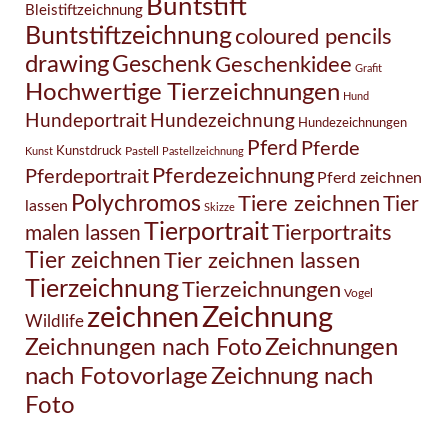
Buntstift
Bleistiftzeichnung
Buntstiftzeichnung
coloured pencils
drawing
Geschenk
Geschenkidee
Grafit
Hochwertige Tierzeichnungen
Hund
Hundezeichnung
Hundeportrait
Hundezeichnungen
Pferd
Pferde
Kunstdruck
Pastell
Kunst
Pastellzeichnung
Pferdezeichnung
Pferdeportrait
Pferd zeichnen
Polychromos
Tiere zeichnen
Tier
lassen
Skizze
Tierportrait
Tierportraits
malen lassen
Tier zeichnen
Tier zeichnen lassen
Tierzeichnung
Tierzeichnungen
Vogel
Zeichnung
zeichnen
Wildlife
Zeichnungen nach Foto
Zeichnungen
Zeichnung nach
nach Fotovorlage
Foto