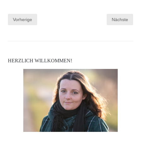
Seitennummerierung
Vorherige
Nächste
der
Beiträge
HERZLICH WILLKOMMEN!