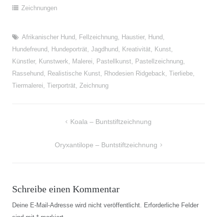
Zeichnungen
Afrikanischer Hund
,
Fellzeichnung
,
Haustier
,
Hund
,
Hundefreund
,
Hundeporträt
,
Jagdhund
,
Kreativität
,
Kunst
,
Künstler
,
Kunstwerk
,
Malerei
,
Pastellkunst
,
Pastellzeichnung
,
Rassehund
,
Realistische Kunst
,
Rhodesien Ridgeback
,
Tierliebe
,
Tiermalerei
,
Tierporträt
,
Zeichnung
Beitragsnavigation
Koala – Buntstiftzeichnung
Oryxantilope – Buntstiftzeichnung
Schreibe einen Kommentar
Deine E-Mail-Adresse wird nicht veröffentlicht.
Erforderliche Felder