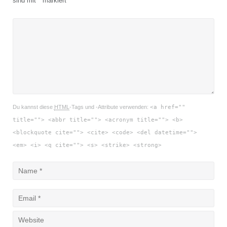
sind mit
*
markiert
Du kannst diese
HTML
-Tags und -Attribute verwenden:
<a href=""
title=""> <abbr title=""> <acronym title=""> <b>
<blockquote cite=""> <cite> <code> <del datetime="">
<em> <i> <q cite=""> <s> <strike> <strong>