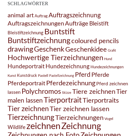
SCHLAGWÖRTER
Auftragszeichnung
animal art
Auftrag
Auftragszeichnungen
Aufträge
Bleistift
Buntstift
Bleistiftzeichnung
Buntstiftzeichnung
coloured pencils
drawing
Geschenk
Geschenkidee
Grafit
Hochwertige Tierzeichnungen
Hund
Hundezeichnung
Hundeportrait
Hundezeichnungen
Pferd
Pferde
Kunstdruck
Pastell
Kunst
Pastellzeichnung
Pferdezeichnung
Pferdeportrait
Pferd zeichnen
Polychromos
Tiere zeichnen
Tier
lassen
Skizze
Tierportrait
Tierportraits
malen lassen
Tier zeichnen
Tier zeichnen lassen
Tierzeichnung
Tierzeichnungen
Vogel
Zeichnung
zeichnen
Wildlife
Zeichnungen nach Foto
Zeichnungen