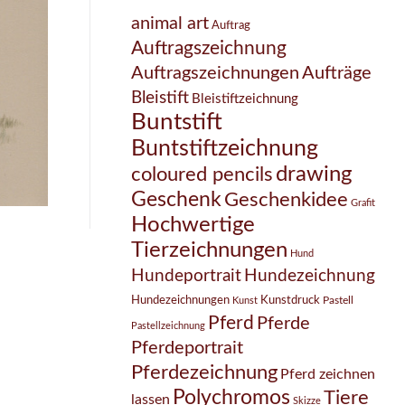
animal art
Auftrag
Auftragszeichnung
Auftragszeichnungen
Aufträge
Bleistift
Bleistiftzeichnung
Buntstift
Buntstiftzeichnung
drawing
coloured pencils
Geschenk
Geschenkidee
Grafit
Hochwertige
Tierzeichnungen
Hund
Hundezeichnung
Hundeportrait
Hundezeichnungen
Kunstdruck
Pastell
Kunst
Pferd
Pferde
Pastellzeichnung
Pferdeportrait
Pferdezeichnung
Pferd zeichnen
Polychromos
Tiere
lassen
Skizze