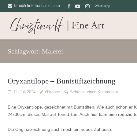
Direkt
info@christina-hanke.com
WhatsApp
zum
Inhalt
Schlagwort:
Malerei
Oryxantilope – Buntstiftzeichnung
11. Juli 2024
chkoppe
Schreibe einen Kommentar
Eine Oryxantilope, gezeichnet mit Buntstiften. Wie auch schon er
24x30cm, dieses Mal auf Toned Tan. Auch hier kam eine reduzierte
Die Originalzeichnung sucht noch ein neues Zuhause.