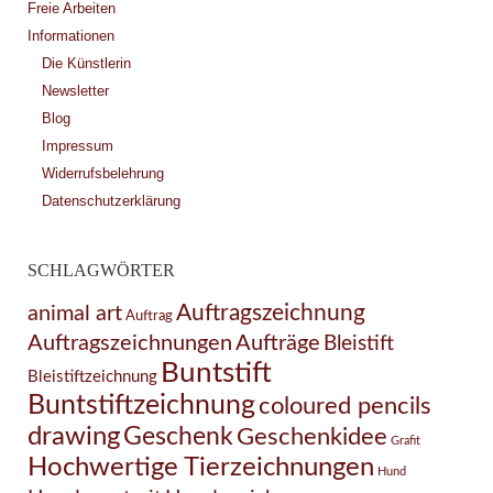
Freie Arbeiten
Informationen
Die Künstlerin
Newsletter
Blog
Impressum
Widerrufsbelehrung
Datenschutzerklärung
SCHLAGWÖRTER
Auftragszeichnung
animal art
Auftrag
Auftragszeichnungen
Aufträge
Bleistift
Buntstift
Bleistiftzeichnung
Buntstiftzeichnung
coloured pencils
drawing
Geschenk
Geschenkidee
Grafit
Hochwertige Tierzeichnungen
Hund