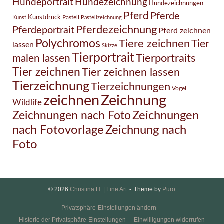
Hundezeichnung
Hundeportrait
Hundezeichnungen
Pferd
Pferde
Kunstdruck
Pastell
Kunst
Pastellzeichnung
Pferdezeichnung
Pferdeportrait
Pferd zeichnen
Polychromos
Tiere zeichnen
Tier
lassen
Skizze
Tierportrait
Tierportraits
malen lassen
Tier zeichnen
Tier zeichnen lassen
Tierzeichnung
Tierzeichnungen
Vogel
Zeichnung
zeichnen
Wildlife
Zeichnungen nach Foto
Zeichnungen
Zeichnung nach
nach Fotovorlage
Foto
© 2026
Christina H. | Fine Art
Theme by
Puro
Privatsphäre-Einstellungen ändern
Historie der Privatsphäre-Einstellungen
Einwilligungen widerrufen