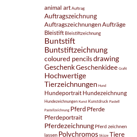
animal art
Auftrag
Auftragszeichnung
Auftragszeichnungen
Aufträge
Bleistift
Bleistiftzeichnung
Buntstift
Buntstiftzeichnung
drawing
coloured pencils
Geschenk
Geschenkidee
Grafit
Hochwertige
Tierzeichnungen
Hund
Hundezeichnung
Hundeportrait
Hundezeichnungen
Kunstdruck
Pastell
Kunst
Pferd
Pferde
Pastellzeichnung
Pferdeportrait
Pferdezeichnung
Pferd zeichnen
Polychromos
Tiere
lassen
Skizze