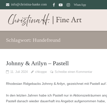
Direkt
info@christina-hanke.com
WhatsApp
zum
Inhalt
Schlagwort:
Hundefreund
Johnny & Arilyn – Pastell
11. Juli 2024
chkoppe
Schreibe einen Kommentar
Rhodesian Ridgebacks Johnny & Arilyn, gezeichnet mit Pastell auf
In den letzten Jahren habe ich Pastell nur in Aktionszeiträumen a
Pastell danach wieder dauerhaft ins Angebot aufgenommen habe, P