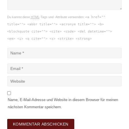
Du kannst diese
HTML
-Tags und -Attribute verwenden:
<a href=""
title=""> <abbr title=""> <acronym title=""> <b>
<blockquote cite=""> <cite> <code> <del datetime="">
<em> <i> <q cite=""> <s> <strike> <strong>
Name, E-Mail-Adresse und Website in diesem Browser für meinen
nächsten Kommentar speichern.