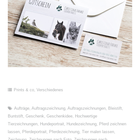
Prints & co
,
Verschiedenes
Aufträge
,
Auftragszeichnung
,
Auftragszeichnungen
,
Bleistift
,
Buntstift
,
Geschenk
,
Geschenkidee
,
Hochwertige
Tierzeichnungen
,
Hundeportrait
,
Hundezeichnung
,
Pferd zeichnen
lassen
,
Pferdeportrait
,
Pferdezeichnung
,
Tier malen lassen
,
Zeichnung
,
Zeichnungen nach Foto
,
Zeichnungen nach