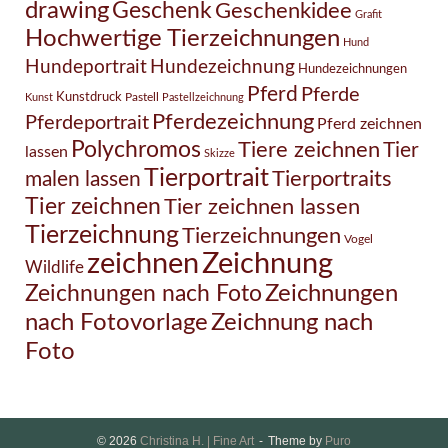
drawing
Geschenk
Geschenkidee
Grafit
Hochwertige Tierzeichnungen
Hund
Hundezeichnung
Hundeportrait
Hundezeichnungen
Pferd
Pferde
Kunstdruck
Pastell
Kunst
Pastellzeichnung
Pferdezeichnung
Pferdeportrait
Pferd zeichnen
Polychromos
Tiere zeichnen
Tier
lassen
Skizze
Tierportrait
Tierportraits
malen lassen
Tier zeichnen
Tier zeichnen lassen
Tierzeichnung
Tierzeichnungen
Vogel
Zeichnung
zeichnen
Wildlife
Zeichnungen nach Foto
Zeichnungen
Zeichnung nach
nach Fotovorlage
Foto
© 2026
Christina H. | Fine Art
Theme by
Puro