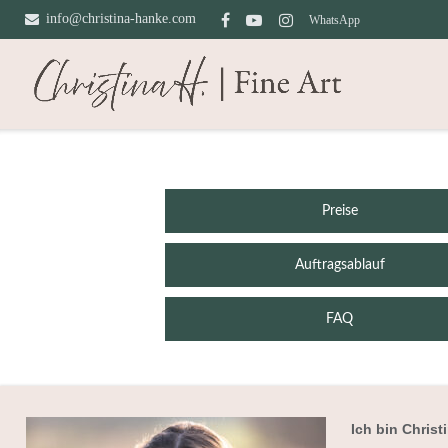
Direkt
info@christina-hanke.com
WhatsApp
zum
Inhalt
Preise
Auftragsablauf
FAQ
Ich bin Christ