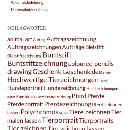
Widerrufsbelehrung
Datenschutzerklärung
SCHLAGWÖRTER
Auftragszeichnung
animal art
Auftrag
Auftragszeichnungen
Aufträge
Bleistift
Buntstift
Bleistiftzeichnung
Buntstiftzeichnung
coloured pencils
drawing
Geschenk
Geschenkidee
Grafit
Hochwertige Tierzeichnungen
Hund
Hundezeichnung
Hundeportrait
Hundezeichnungen
Pferd
Pferde
Kunstdruck
Pastell
Kunst
Pastellzeichnung
Pferdezeichnung
Pferdeportrait
Pferd zeichnen
Polychromos
Tiere zeichnen
Tier
lassen
Skizze
Tierportrait
Tierportraits
malen lassen
Tier zeichnen
Tier zeichnen lassen