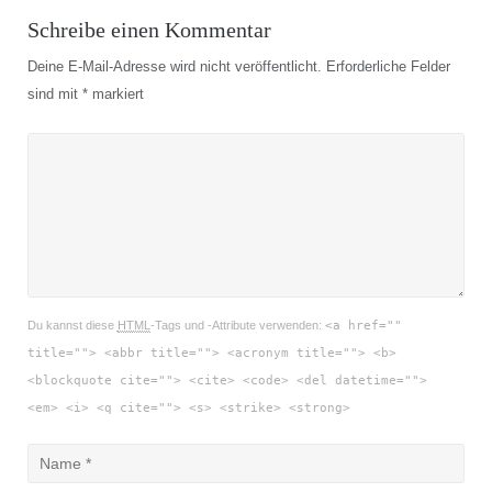
Schreibe einen Kommentar
Deine E-Mail-Adresse wird nicht veröffentlicht.
Erforderliche Felder
sind mit
*
markiert
Du kannst diese
HTML
-Tags und -Attribute verwenden:
<a href=""
title=""> <abbr title=""> <acronym title=""> <b>
<blockquote cite=""> <cite> <code> <del datetime="">
<em> <i> <q cite=""> <s> <strike> <strong>