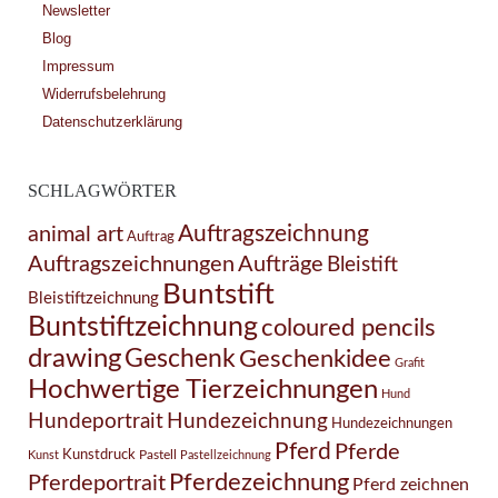
Newsletter
Blog
Impressum
Widerrufsbelehrung
Datenschutzerklärung
SCHLAGWÖRTER
Auftragszeichnung
animal art
Auftrag
Auftragszeichnungen
Aufträge
Bleistift
Buntstift
Bleistiftzeichnung
Buntstiftzeichnung
coloured pencils
drawing
Geschenk
Geschenkidee
Grafit
Hochwertige Tierzeichnungen
Hund
Hundezeichnung
Hundeportrait
Hundezeichnungen
Pferd
Pferde
Kunstdruck
Pastell
Kunst
Pastellzeichnung
Pferdezeichnung
Pferdeportrait
Pferd zeichnen