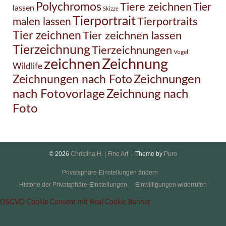
Polychromos
Tiere zeichnen
Tier
lassen
Skizze
Tierportrait
Tierportraits
malen lassen
Tier zeichnen
Tier zeichnen lassen
Tierzeichnung
Tierzeichnungen
Vogel
Zeichnung
zeichnen
Wildlife
Zeichnungen nach Foto
Zeichnungen
Zeichnung nach
nach Fotovorlage
Foto
© 2026
Christina H. | Fine Art
Theme by
Puro
Privatsphäre-Einstellungen ändern
Historie der Privatsphäre-Einstellungen
Einwilligungen widerrufen
DSGVO Cookie Consent mit Real Cookie Banner