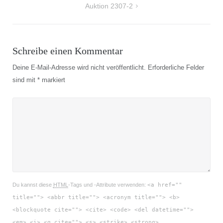
Auktion 2307-2
Schreibe einen Kommentar
Deine E-Mail-Adresse wird nicht veröffentlicht.
Erforderliche Felder
sind mit
*
markiert
Du kannst diese
HTML
-Tags und -Attribute verwenden:
<a href=""
title=""> <abbr title=""> <acronym title=""> <b>
<blockquote cite=""> <cite> <code> <del datetime="">
<em> <i> <q cite=""> <s> <strike> <strong>