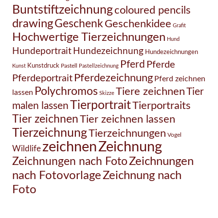
Buntstiftzeichnung
coloured pencils
drawing
Geschenk
Geschenkidee
Grafit
Hochwertige Tierzeichnungen
Hund
Hundezeichnung
Hundeportrait
Hundezeichnungen
Pferd
Pferde
Kunstdruck
Pastell
Kunst
Pastellzeichnung
Pferdezeichnung
Pferdeportrait
Pferd zeichnen
Polychromos
Tiere zeichnen
Tier
lassen
Skizze
Tierportrait
Tierportraits
malen lassen
Tier zeichnen
Tier zeichnen lassen
Tierzeichnung
Tierzeichnungen
Vogel
Zeichnung
zeichnen
Wildlife
Zeichnungen nach Foto
Zeichnungen
Zeichnung nach
nach Fotovorlage
Foto