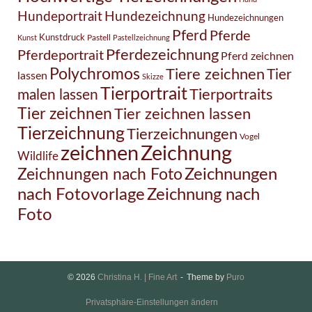
Hundezeichnung
Hundeportrait
Hundezeichnungen
Pferd
Pferde
Kunstdruck
Pastell
Kunst
Pastellzeichnung
Pferdezeichnung
Pferdeportrait
Pferd zeichnen
Polychromos
Tiere zeichnen
Tier
lassen
Skizze
Tierportrait
Tierportraits
malen lassen
Tier zeichnen
Tier zeichnen lassen
Tierzeichnung
Tierzeichnungen
Vogel
Zeichnung
zeichnen
Wildlife
Zeichnungen nach Foto
Zeichnungen
Zeichnung nach
nach Fotovorlage
Foto
© 2026
Christina H. | Fine Art
Theme by
Puro
Privatsphäre-Einstellungen ändern