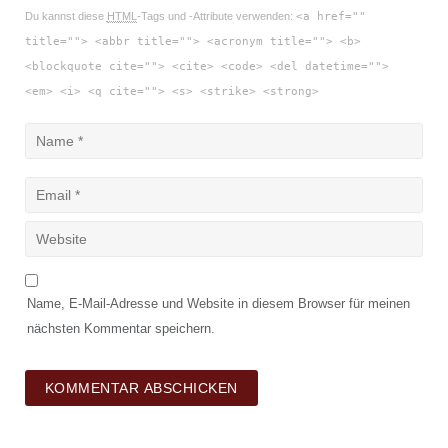
Du kannst diese
HTML
-Tags und -Attribute verwenden:
<a href=""
title=""> <abbr title=""> <acronym title=""> <b>
<blockquote cite=""> <cite> <code> <del datetime="">
<em> <i> <q cite=""> <s> <strike> <strong>
Name, E-Mail-Adresse und Website in diesem Browser für meinen
nächsten Kommentar speichern.