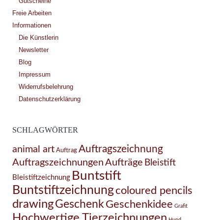
Gutscheine
Freie Arbeiten
Informationen
Die Künstlerin
Newsletter
Blog
Impressum
Widerrufsbelehrung
Datenschutzerklärung
SCHLAGWÖRTER
Auftragszeichnung
animal art
Auftrag
Auftragszeichnungen
Aufträge
Bleistift
Buntstift
Bleistiftzeichnung
Buntstiftzeichnung
coloured pencils
drawing
Geschenk
Geschenkidee
Grafit
Hochwertige Tierzeichnungen
Hund