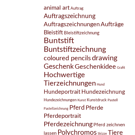
animal art
Auftrag
Auftragszeichnung
Auftragszeichnungen
Aufträge
Bleistift
Bleistiftzeichnung
Buntstift
Buntstiftzeichnung
drawing
coloured pencils
Geschenk
Geschenkidee
Grafit
Hochwertige
Tierzeichnungen
Hund
Hundezeichnung
Hundeportrait
Hundezeichnungen
Kunstdruck
Pastell
Kunst
Pferd
Pferde
Pastellzeichnung
Pferdeportrait
Pferdezeichnung
Pferd zeichnen
Polychromos
Tiere
lassen
Skizze