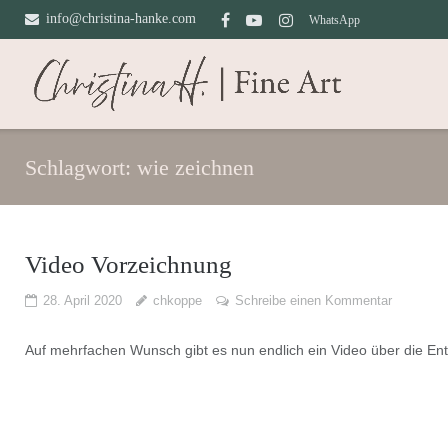
Direkt
info@christina-hanke.com
WhatsApp
zum
Inhalt
Schlagwort:
wie zeichnen
Video Vorzeichnung
28. April 2020
chkoppe
Schreibe einen Kommentar
Auf mehrfachen Wunsch gibt es nun endlich ein Video über die En