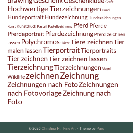
drawing
Geschenk
Geschenkidee
Grafit
Hochwertige Tierzeichnungen
Hund
Hundezeichnung
Hundeportrait
Hundezeichnungen
Pferd
Pferde
Kunstdruck
Pastell
Kunst
Pastellzeichnung
Pferdezeichnung
Pferdeportrait
Pferd zeichnen
Polychromos
Tiere zeichnen
Tier
lassen
Skizze
Tierportrait
Tierportraits
malen lassen
Tier zeichnen
Tier zeichnen lassen
Tierzeichnung
Tierzeichnungen
Vogel
Zeichnung
zeichnen
Wildlife
Zeichnungen nach Foto
Zeichnungen
Zeichnung nach
nach Fotovorlage
Foto
© 2026
Christina H. | Fine Art
Theme by
Puro