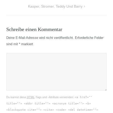
Kasper, Stromer, Teddy Und Barry
Schreibe einen Kommentar
Deine E-Mail-Adresse wird nicht veröffentlicht.
Erforderliche Felder
sind mit
*
markiert
Du kannst diese
HTML
-Tags und -Attribute verwenden:
<a href=""
title=""> <abbr title=""> <acronym title=""> <b>
<blockquote cite=""> <cite> <code> <del datetime="">