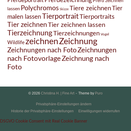
Pferdezeichnung
Pferdeportrait
Pferd zeichnen
Polychromos
Tiere zeichnen
Tier
lassen
Skizze
Tierportrait
Tierportraits
malen lassen
Tier zeichnen
Tier zeichnen lassen
Tierzeichnung
Tierzeichnungen
Vogel
Zeichnung
zeichnen
Wildlife
Zeichnungen nach Foto
Zeichnungen
Zeichnung nach
nach Fotovorlage
Foto
© 2026
Christina H. | Fine Art
Theme by
Puro
Privatsphäre-Einstellungen ändern
Historie der Privatsphäre-Einstellungen
Einwilligungen widerrufen
DSGVO Cookie Consent mit Real Cookie Banner