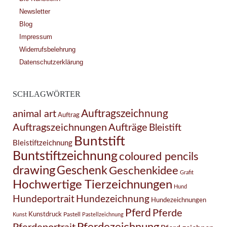
Newsletter
Blog
Impressum
Widerrufsbelehrung
Datenschutzerklärung
SCHLAGWÖRTER
Auftragszeichnung
animal art
Auftrag
Auftragszeichnungen
Aufträge
Bleistift
Buntstift
Bleistiftzeichnung
Buntstiftzeichnung
coloured pencils
drawing
Geschenk
Geschenkidee
Grafit
Hochwertige Tierzeichnungen
Hund
Hundezeichnung
Hundeportrait
Hundezeichnungen
Pferd
Pferde
Kunstdruck
Pastell
Kunst
Pastellzeichnung