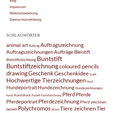
Blog
Impressum
Widerrufsbelehrung
Datenschutzerklärung
SCHLAGWÖRTER
Auftragszeichnung
animal art
Auftrag
Auftragszeichnungen
Aufträge
Bleistift
Buntstift
Bleistiftzeichnung
Buntstiftzeichnung
coloured pencils
drawing
Geschenk
Geschenkidee
Grafit
Hochwertige Tierzeichnungen
Hund
Hundezeichnung
Hundeportrait
Hundezeichnungen
Pferd
Pferde
Kunstdruck
Pastell
Kunst
Pastellzeichnung
Pferdezeichnung
Pferdeportrait
Pferd zeichnen
Polychromos
Tiere zeichnen
Tier
lassen
Skizze