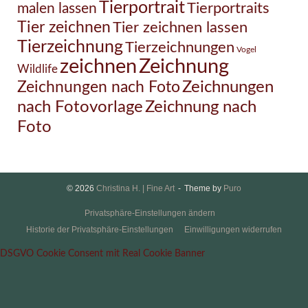
Tierportrait
Tierportraits
malen lassen
Tier zeichnen
Tier zeichnen lassen
Tierzeichnung
Tierzeichnungen
Vogel
Zeichnung
zeichnen
Wildlife
Zeichnungen nach Foto
Zeichnungen
Zeichnung nach
nach Fotovorlage
Foto
© 2026
Christina H. | Fine Art
Theme by
Puro
Privatsphäre-Einstellungen ändern
Historie der Privatsphäre-Einstellungen
Einwilligungen widerrufen
DSGVO Cookie Consent mit Real Cookie Banner