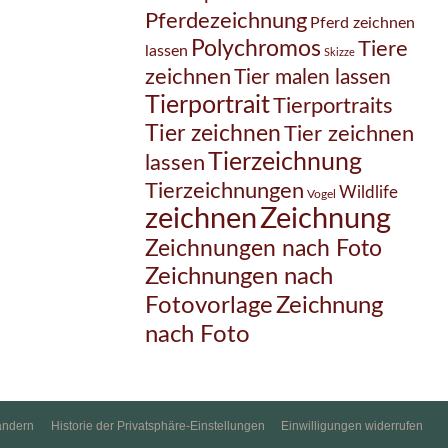
Pferdezeichnung
Pferd zeichnen
Polychromos
Tiere
lassen
Skizze
zeichnen
Tier malen lassen
Tierportrait
Tierportraits
Tier zeichnen
Tier zeichnen
Tierzeichnung
lassen
Tierzeichnungen
Wildlife
Vogel
Zeichnung
zeichnen
Zeichnungen nach Foto
Zeichnungen nach
Zeichnung
Fotovorlage
nach Foto
ändern
Historie der Privatsphäre-Einstellungen
Einwilligungen widerrufen