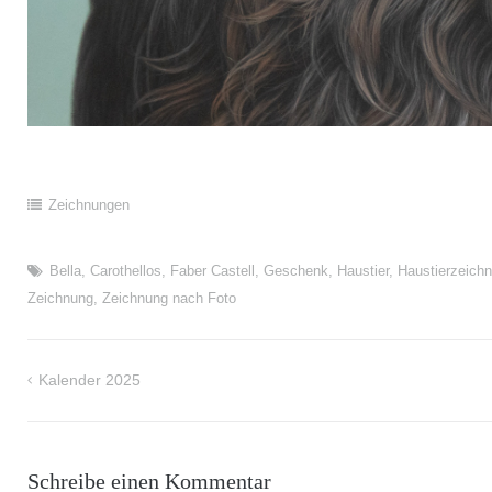
Zeichnungen
Bella
,
Carothellos
,
Faber Castell
,
Geschenk
,
Haustier
,
Haustierzeich
Zeichnung
,
Zeichnung nach Foto
Kalender 2025
Beitragsnavigation
Schreibe einen Kommentar