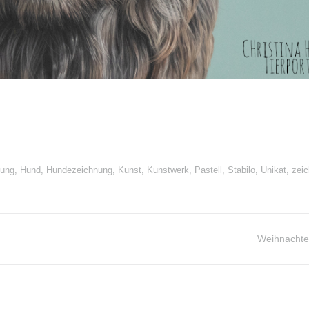
nung
,
Hund
,
Hundezeichnung
,
Kunst
,
Kunstwerk
,
Pastell
,
Stabilo
,
Unikat
,
zei
Weihnachte