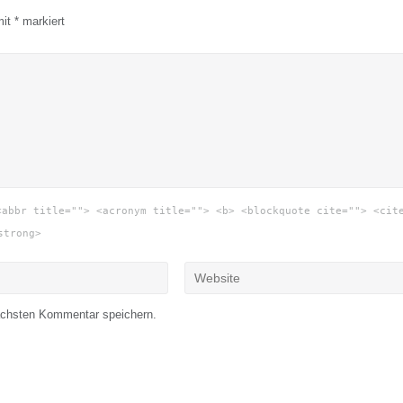
mit
*
markiert
<abbr title=""> <acronym title=""> <b> <blockquote cite=""> <cit
strong>
ächsten Kommentar speichern.