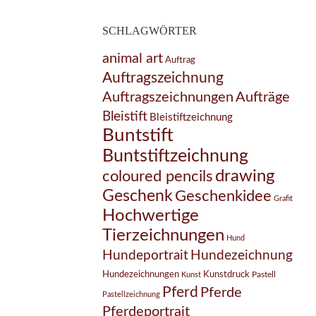
SCHLAGWÖRTER
animal art
Auftrag
Auftragszeichnung
Auftragszeichnungen
Aufträge
Bleistift
Bleistiftzeichnung
Buntstift
Buntstiftzeichnung
drawing
coloured pencils
Geschenk
Geschenkidee
Grafit
Hochwertige
Tierzeichnungen
Hund
Hundezeichnung
Hundeportrait
Hundezeichnungen
Kunstdruck
Pastell
Kunst
Pferd
Pferde
Pastellzeichnung
Pferdeportrait