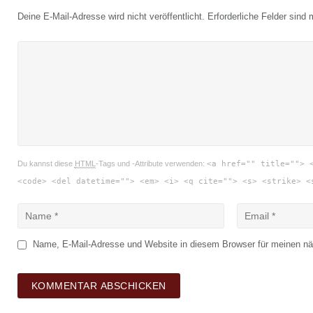
Deine E-Mail-Adresse wird nicht veröffentlicht.
Erforderliche Felder sind 
Du kannst diese
HTML
-Tags und -Attribute verwenden:
<a href="" title=""> 
<code> <del datetime=""> <em> <i> <q cite=""> <s> <strike> <
Name, E-Mail-Adresse und Website in diesem Browser für meinen n