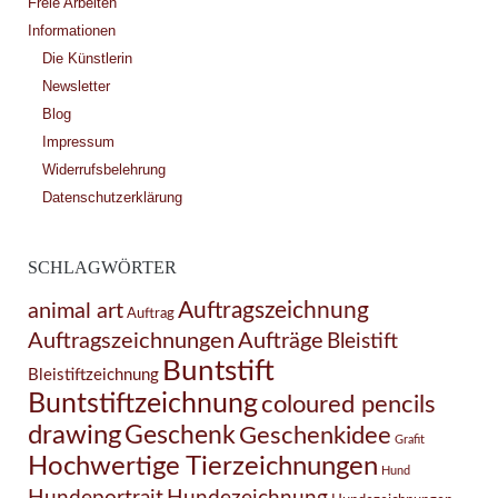
Freie Arbeiten
Informationen
Die Künstlerin
Newsletter
Blog
Impressum
Widerrufsbelehrung
Datenschutzerklärung
SCHLAGWÖRTER
Auftragszeichnung
animal art
Auftrag
Auftragszeichnungen
Aufträge
Bleistift
Buntstift
Bleistiftzeichnung
Buntstiftzeichnung
coloured pencils
drawing
Geschenk
Geschenkidee
Grafit
Hochwertige Tierzeichnungen
Hund