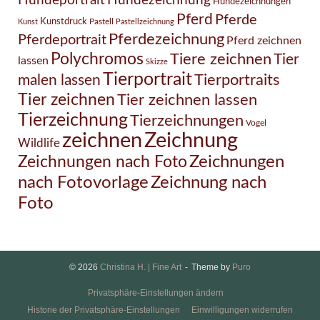
Hundezeichnung
Hundeportrait
Hundezeichnungen
Pferd
Pferde
Kunstdruck
Pastell
Kunst
Pastellzeichnung
Pferdezeichnung
Pferdeportrait
Pferd zeichnen
Polychromos
Tiere zeichnen
Tier
lassen
Skizze
Tierportrait
Tierportraits
malen lassen
Tier zeichnen
Tier zeichnen lassen
Tierzeichnung
Tierzeichnungen
Vogel
Zeichnung
zeichnen
Wildlife
Zeichnungen nach Foto
Zeichnungen
Zeichnung nach
nach Fotovorlage
Foto
© 2026
Christina H. | Fine Art
Theme by
Puro
Privatsphäre-Einstellungen ändern
Historie der Privatsphäre-Einstellungen
Einwilligungen widerrufen