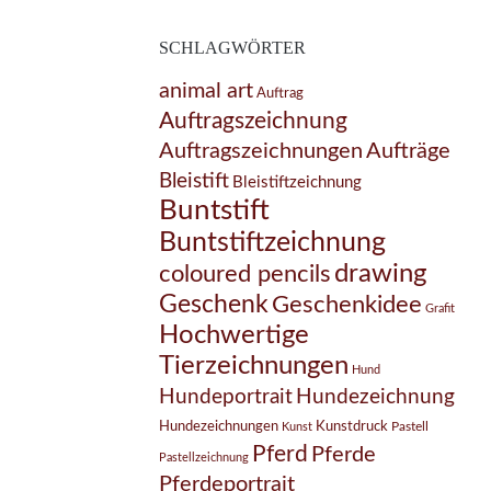
SCHLAGWÖRTER
animal art
Auftrag
Auftragszeichnung
Auftragszeichnungen
Aufträge
Bleistift
Bleistiftzeichnung
Buntstift
Buntstiftzeichnung
drawing
coloured pencils
Geschenk
Geschenkidee
Grafit
Hochwertige
Tierzeichnungen
Hund
Hundezeichnung
Hundeportrait
Hundezeichnungen
Kunstdruck
Pastell
Kunst
Pferd
Pferde
Pastellzeichnung
Pferdeportrait