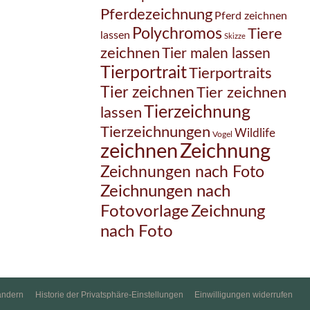
Pferdezeichnung
Pferd zeichnen
Polychromos
Tiere
lassen
Skizze
zeichnen
Tier malen lassen
Tierportrait
Tierportraits
Tier zeichnen
Tier zeichnen
Tierzeichnung
lassen
Tierzeichnungen
Wildlife
Vogel
Zeichnung
zeichnen
Zeichnungen nach Foto
Zeichnungen nach
Zeichnung
Fotovorlage
nach Foto
ändern
Historie der Privatsphäre-Einstellungen
Einwilligungen widerrufen