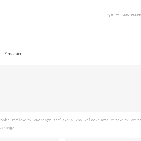
Tiger – Tuscheze
mit
*
markiert
<abbr title=""> <acronym title=""> <b> <blockquote cite=""> <cit
strong>