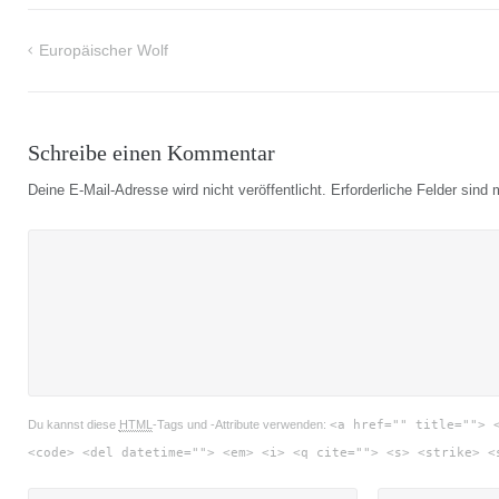
Europäischer Wolf
Beitragsnavigation
Schreibe einen Kommentar
Deine E-Mail-Adresse wird nicht veröffentlicht.
Erforderliche Felder sind 
Du kannst diese
HTML
-Tags und -Attribute verwenden:
<a href="" title=""> 
<code> <del datetime=""> <em> <i> <q cite=""> <s> <strike> <