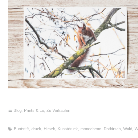
Blog
,
Prints & co
,
Zu Verkaufen
Buntstift
,
druck
,
Hirsch
,
Kunstdruck
,
monochrom
,
Rothirsch
,
Wald
,
W